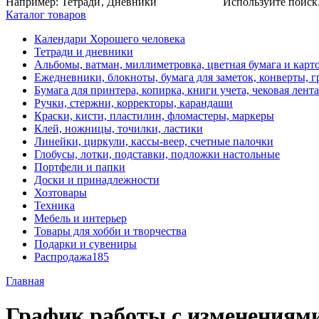
Например:
Тетради
,
Дневники
Используйте поиск.
Каталог товаров
Календари Хорошего человека
Тетради и дневники
Альбомы, ватман, миллиметровка, цветная бумага и карт
Ежедневники, блокноты, бумага для заметок, конверты, 
Бумага для принтера, копирка, книги учета, чековая лента
Ручки, стержни, корректоры, карандаши
Краски, кисти, пластилин, фломастеры, маркеры
Клей, ножницы, точилки, ластики
Линейки, циркули, кассы-веер, счетные палочки
Глобусы, лотки, подставки, подложки настольные
Портфели и папки
Доски и принадлежности
Хозтовары
Техника
Мебель и интерьер
Товары для хобби и творчества
Подарки и сувениры
Распродажа
185
Главная
График работы с изменениям