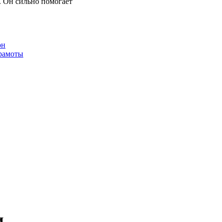
 Он сильно помогает
он
грамоты
и