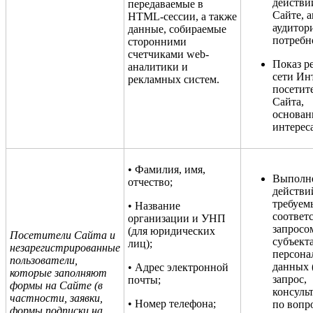
действи
передаваемые в
Сайте, 
HTML-сессии, а также
аудитор
данные, собираемые
потребн
сторонними
счетчиками web-
Показ р
аналитики и
сети Ин
рекламных систем.
посетит
Сайта,
основан
интерес
• Фамилия, имя,
Выполн
отчество;
действи
требуем
• Название
соответ
организации и УНП
запросо
(для юридических
Посетители Сайта и
субъект
лиц);
незарегистрированные
персона
пользователи,
данных 
• Адрес электронной
которые заполняют
запрос,
почты;
формы на Сайте (в
консуль
частности, заявки,
• Номер телефона;
по вопр
формы подписки на