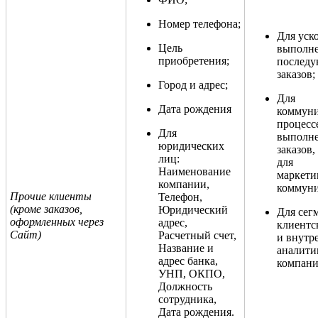
Номер телефона;
Для уск
Цель
выполн
приобретения;
послед
заказов;
Город и адрес;
Для
Дата рождения
коммуни
процесс
Для
выполн
юридических
заказов,
лиц:
для
Наименование
маркети
компании,
коммуни
Прочие клиенты
Телефон,
(кроме заказов,
Юридический
Для сег
оформленных через
адрес,
клиентс
Сайт)
Расчетный счет,
и внутр
Название и
аналити
адрес банка,
компани
УНП, ОКПО,
Должность
сотрудника,
Дата рождения.