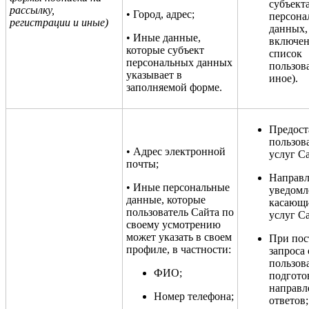
субъект
рассылку,
• Город, адрес;
персона
регистрации и иные)
данных,
• Иные данные,
включен
которые субъект
список
персональных данных
пользов
указывает в
иное).
заполняемой форме.
Предост
пользов
• Адрес электронной
услуг Са
почты;
Направл
• Иные персональные
уведомл
данные, которые
касающ
пользователь Сайта по
услуг Са
своему усмотрению
может указать в своем
При пос
профиле, в частности:
запроса 
пользов
ФИО;
подгото
направл
Номер телефона;
ответов;