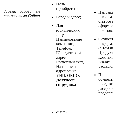
Цель
приобретения;
Зарегистрированные
Направл
пользователи Сайта
информ
Город и адрес;
статусе 
Для
оформл
юридических
пользов
лиц:
Осущес
Наименование
информ
компании,
(в том ч
Телефон,
Продукт
Юридический
Компани
адрес,
реклам
Расчетный счет,
рассыло
Название и
адрес банка,
При
УНП, ОКПО,
осущест
Должность
продажи
сотрудника.
рассрочк
предопл
ФИО;