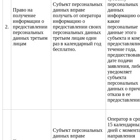
Субъект персональных
персональных
Право на
данных вправе
данных
получение
получать от оператора
информацию о 
информации о
информацию о
какие
2.
предоставлении
предоставлении своих
персональные
персональных
персональных данных
данные этого
данных третьим
третьим лицам один
субъекта и ком
лицам
раз в календарный год
предоставляли
бесплатно.
течение года,
предшествова
дате подачи
заявления, либ
уведомляет
субъекта
персональных
данных о прич
отказа в ее
предоставлени
Оператор в сро
15 календарны
Субъект персональных
дней с момент
данных вправе
направления