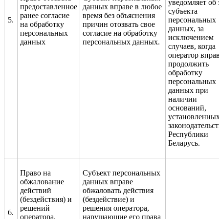
уведомляет об
предоставленное
данных вправе в любое
субъекта
ранее согласие
время без объяснения
5.
персональных
на обработку
причин отозвать свое
данных, за
персональных
согласие на обработку
исключением
данных
персональных данных.
случаев, когда
оператор впра
продолжить
обработку
персональных
данных при
наличии
оснований,
установленны
законодательс
Республики
Беларусь.
Право на
Субъект персональных
обжалование
данных вправе
действий
обжаловать действия
(бездействия) и
(бездействие) и
решений
решения оператора,
6.
оператора,
нарушающие его права