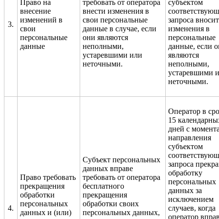
Право на
требовать от оператора
субъектом
внесение
внести изменения в
соответствующ
изменений в
свои персональные
запроса вносит
3.
свои
данные в случае, если
изменения в
персональные
они являются
персональные
данные
неполными,
данные, если 
устаревшими или
являются
неточными.
неполными,
устаревшими 
неточными.
Оператор в сро
15 календарны
дней с момент
направления
субъектом
соответствующ
Субъект персональных
запроса прекр
данных вправе
обработку
Право требовать
требовать от оператора
персональных
прекращения
бесплатного
данных за
обработки
прекращения
исключением
персональных
обработки своих
4.
случаев, когда
данных и (или)
персональных данных,
оператор впра