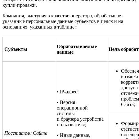
купли-продажи.
Компания, выступая в качестве оператора, обрабатывает
указанные персональные данные субъектов в целях и на
основаниях, указанных в таблице:
Обрабатываемые
Субъекты
Цель обрабо
данные
Обеспеч
возможн
коррект
доступа 
• IP-адрес;
отслежи
проблем
• Версия
Сайта;
операционной
системы
и браузера устройства
Формир
пользователя;
статист
Посетители Сайта
посещен
• Иные данные,