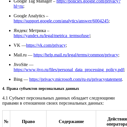
Google Tag Manager –
https://policies.google.com/privacy?
hl=ru
;
Google Analytics –
https://support.google.com/analytics/answer/6004245
;
Яндекс Метрика –
https://yandex.ru/legal/metrica_termsofuse/
;
VK —
https://vk.com/privacy
;
Mail.ru —
https://help.mail.ru/legal/terms/common/privacy
;
JivoSite —
https://www.jivo.ru/files/personal_data_processing_policy.pdf
;
Bing —
https://privacy.microsoft.com/ru-ru/privacystatement
.
4. Права субъектов персональных данных
4.1 Субъект персональных данных обладает следующими
правами в отношении своих персональных данных:
Действия
№
Право
Содержание
оператор