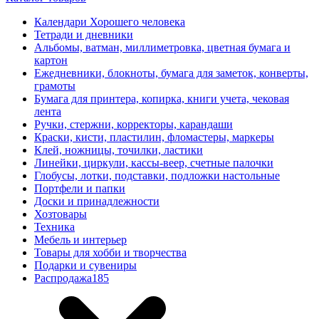
Календари Хорошего человека
Тетради и дневники
Альбомы, ватман, миллиметровка, цветная бумага и
картон
Ежедневники, блокноты, бумага для заметок, конверты,
грамоты
Бумага для принтера, копирка, книги учета, чековая
лента
Ручки, стержни, корректоры, карандаши
Краски, кисти, пластилин, фломастеры, маркеры
Клей, ножницы, точилки, ластики
Линейки, циркули, кассы-веер, счетные палочки
Глобусы, лотки, подставки, подложки настольные
Портфели и папки
Доски и принадлежности
Хозтовары
Техника
Мебель и интерьер
Товары для хобби и творчества
Подарки и сувениры
Распродажа
185