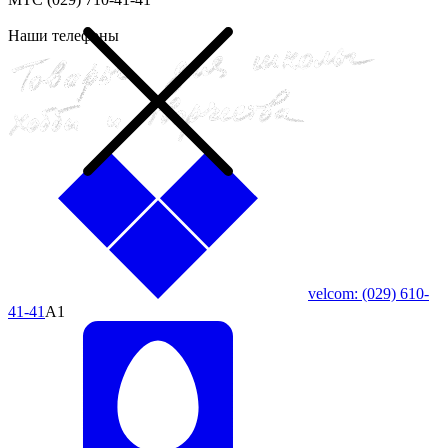
Наши телефоны
velcom:
(029)
610-
41-41
A1