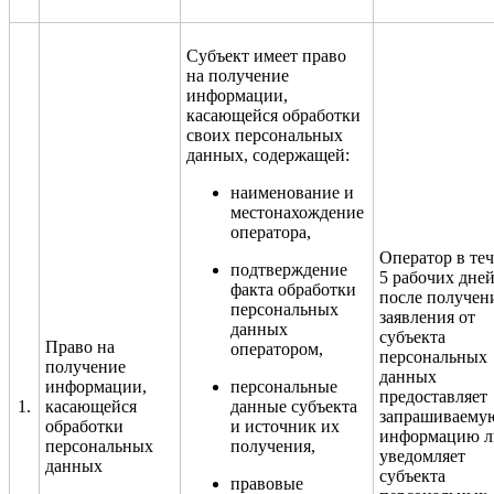
Субъект имеет право
на получение
информации,
касающейся обработки
своих персональных
данных, содержащей:
наименование и
местонахождение
оператора,
Оператор в те
подтверждение
5 рабочих дне
факта обработки
после получен
персональных
заявления от
данных
субъекта
Право на
оператором,
персональных
получение
данных
информации,
персональные
предоставляет
1.
касающейся
данные субъекта
запрашиваему
обработки
и источник их
информацию л
персональных
получения,
уведомляет
данных
субъекта
правовые