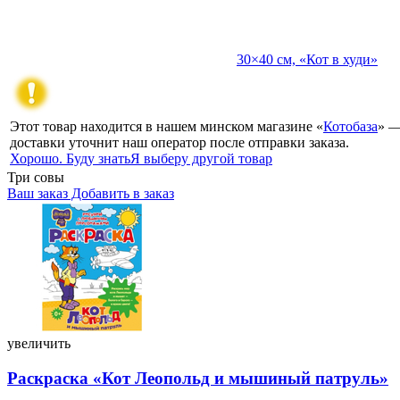
30×40 см, «Кот в худи»
Этот товар находится в нашем минском магазине «
Котобаза
» —
доставки уточнит наш оператор после отправки заказа.
Хорошо. Буду знать
Я выберу другой товар
Три совы
Ваш заказ
Добавить в заказ
Раскраска «Кот Леопольд и мышиный патруль» 255×197 мм, 8
л. 10,40 104959
увеличить
Раскраска «Кот Леопольд и мышиный патруль»