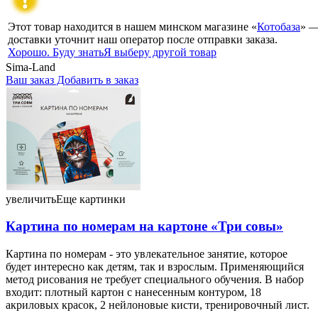
Этот товар находится в нашем минском магазине «
Котобаза
» —
доставки уточнит наш оператор после отправки заказа.
Хорошо. Буду знать
Я выберу другой товар
Sima-Land
Ваш заказ
Добавить в заказ
Картина по номерам на картоне «Три совы» 30×40 см, «Кот в
худи» 17,08 102010
увеличить
Еще картинки
Картина по номерам на картоне «Три совы»
Картина по номерам - это увлекательное занятие, которое
будет интересно как детям, так и взрослым. Применяющийся
метод рисования не требует специального обучения. В набор
входит: плотный картон с нанесенным контуром, 18
акриловых красок, 2 нейлоновые кисти, тренировочный лист.