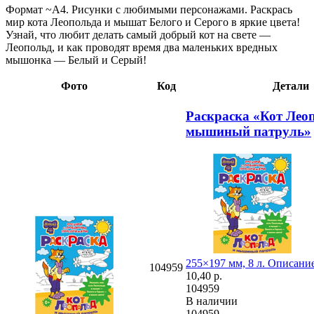
Формат ~А4. Рисунки с любимыми персонажами. Раскрась
мир кота Леопольда и мышат Белого и Серого в яркие цвета!
Узнай, что любит делать самый добрый кот на свете —
Леопольд, и как проводят время два маленьких вредных
мышонка — Белый и Серый!
Фото
Код
Детали
Раскраска «Кот Лео
мышиный патруль»
255×197 мм, 8 л.
Описание
104959
10,40
р.
104959
В наличии
104959