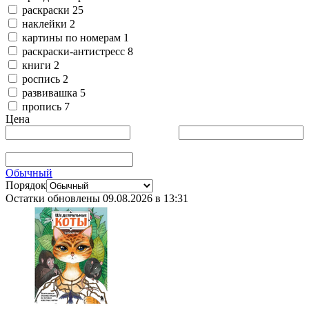
раскраски
25
наклейки
2
картины по номерам
1
раскраски-антистресс
8
книги
2
роспись
2
развивашка
5
пропись
7
Цена
Обычный
Порядок
Остатки обновлены
09.08.2026 в 13:31
Раскраска-антистресс «Шедевральные коты» 280×212×5 мм,
48 страниц, 12+ 17,39 105206