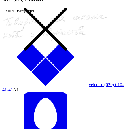
Наши телефоны
velcom:
(029)
610-
41-41
A1