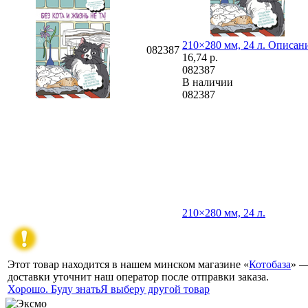
210×280 мм, 24 л.
Описани
082387
16,74
р.
082387
В наличии
082387
210×280 мм, 24 л.
Этот товар находится в нашем минском магазине «
Котобаза
» —
доставки уточнит наш оператор после отправки заказа.
Хорошо. Буду знать
Я выберу другой товар