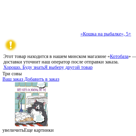
«Кошка на рыбалке», 5+
Этот товар находится в нашем минском магазине «
Котобаза
» —
доставки уточнит наш оператор после отправки заказа.
Хорошо. Буду знать
Я выберу другой товар
Три совы
Ваш заказ
Добавить в заказ
Раскраска-антистресс «Без кота и жизнь не та! Пушистая»
210×280 мм, 24 л. 16,74 082387
увеличить
Еще картинки