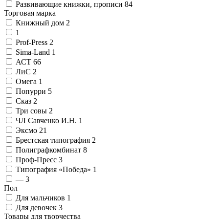
Развивающие книжки, прописи
84
Торговая марка
Книжный дом
2
1
Prof-Press
2
Sima-Land
1
АСТ
66
ЛиС
2
Омега
1
Попурри
5
Сказ
2
Три совы
2
ЧЛ Савченко И.Н.
1
Эксмо
21
Брестская типография
2
Полиграфкомбинат
8
Проф-Пресс
3
Типография «Победа»
1
—
3
Пол
Для мальчиков
1
Для девочек
3
Товары для творчества