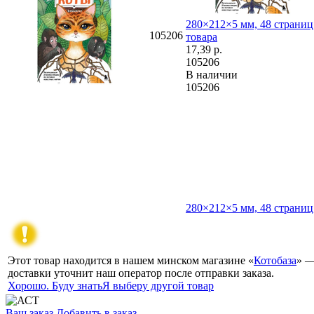
280×212×5 мм, 48 страниц
105206
товара
17,39
р.
105206
В наличии
105206
280×212×5 мм, 48 страниц
Этот товар находится в нашем минском магазине «
Котобаза
» —
доставки уточнит наш оператор после отправки заказа.
Хорошо. Буду знать
Я выберу другой товар
Ваш заказ
Добавить в заказ