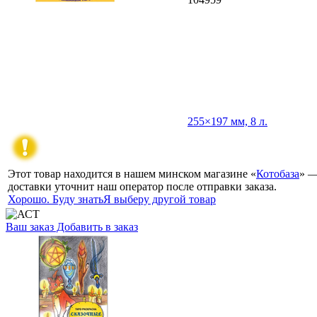
255×197 мм, 8 л.
Этот товар находится в нашем минском магазине «
Котобаза
» —
доставки уточнит наш оператор после отправки заказа.
Хорошо. Буду знать
Я выберу другой товар
Ваш заказ
Добавить в заказ
Раскраска-таро «Сказочные котики» 280×210×6 мм, 48
страниц, 16+ 14,57 105208