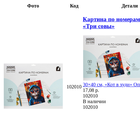
Фото
Код
Детали
Картина по номерам
«Три совы»
30×40 см, «Кот в худи»
Оп
102010
17,08
р.
102010
В наличии
102010