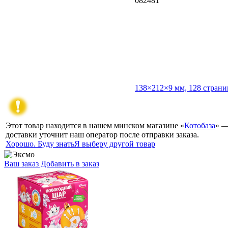
082481
138×212×9 мм, 128 страни
Этот товар находится в нашем минском магазине «
Котобаза
» —
доставки уточнит наш оператор после отправки заказа.
Хорошо. Буду знать
Я выберу другой товар
Ваш заказ
Добавить в заказ
Набор для творчества «Ёлочный шар с отпечатком ручки на
новый год» «Коты Аристократы» (диаметр шара 10 см) 12,01
099185