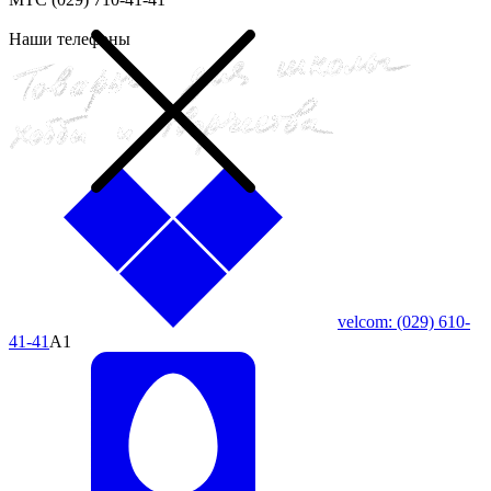
Наши телефоны
velcom:
(029)
610-
41-41
A1